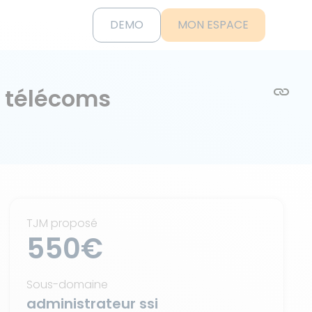
DEMO
MON ESPACE
- télécoms
TJM proposé
550€
Sous-domaine
administrateur ssi