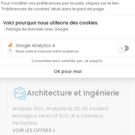
issions pour
tous les
Architecture et Ingénierie
Analyste SOC, Analyste N1, N2, N3, Incident
Manageur, Head of SOC, IR & Forensics,
Pentesteur
VOIR LES OFFRES