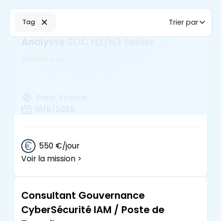
Trier par
Tag
Analyste SOC N2/N3 Senior
analyste soc
Paris, France
10/6/2026
550 €/jour
Voir la mission >
Consultant Gouvernance
CyberSécurité IAM / Poste de