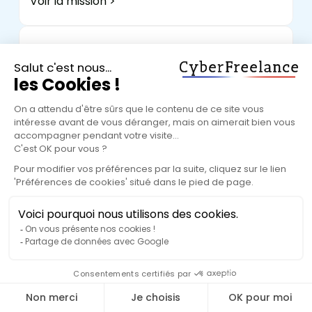
Voir la mission >
Chef de projet infrastructure –
sécurité (H/F)
chef de projet
Charleroi
4/5/2026
550 €/jour
Voir la mission >
INGENIEUR DEVOPS RESEAU &
SECURITE Habilitable français⚠️ FULL