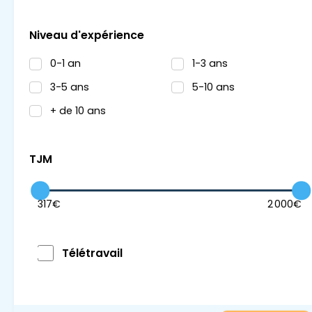
autre
Niveau d'expérience
0-1 an
1-3 ans
Brest, Bretagne
3-5 ans
5-10 ans
10/6/2026
+ de 10 ans
450 €/jour
TJM
Voir la mission >
317
€
2 000
€
Ingénieur en sécurité Opérationnelle
- FW – N3
Télétravail
ingénieur cybersecurité