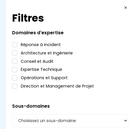
Filtres
Ingénieur Réseau et Sécurité Sénior
(Firewalling & Microsegmentation)
Domaines d'expertise
ingénieur cybersecurité
Réponse à incident
Architecture et Ingénierie
Conseil et Audit
Guyancourt, Île-de-France
10/6/2026
Expertise Technique
Opérations et Support
Direction et Management de Projet
550 €/jour
Voir la mission >
Sous-domaines
Administrateur Systèmes et
Réseaux H/F