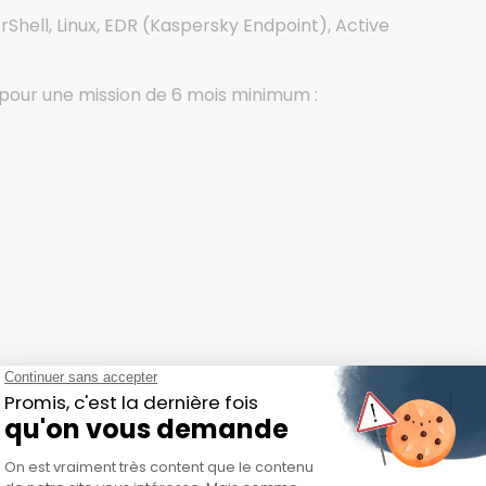
Shell, Linux, EDR (Kaspersky Endpoint), Active
 pour une mission de 6 mois minimum :
ents de sécurité en utilisant Splunk.