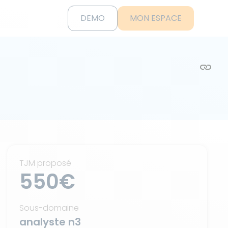
DEMO
MON ESPACE
TJM proposé
550€
Sous-domaine
analyste n3