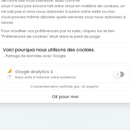
Shell, Linux, EDR (Kaspersky Endpoint), Active