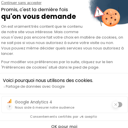
et à développer des rapports précis.
s courantes (MITRE ATT&CK, TTPs, etc.).
ble de travailler à la fois de manière
sécurité informatique, idéalement dans un
ion et de réponse aux incidents.
architectures modernes de sécurité.
GIAC, GCIA, ou similaires) sont un plus.