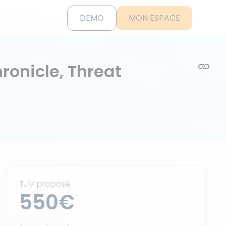
DEMO
MON ESPACE
ronicle, Threat
TJM proposé
550€