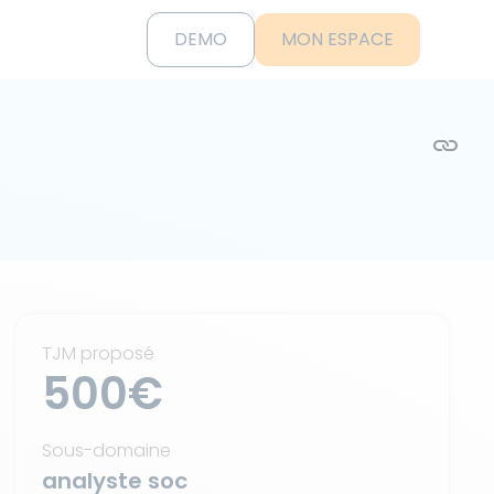
DEMO
MON ESPACE
TJM proposé
500€
Sous-domaine
analyste soc