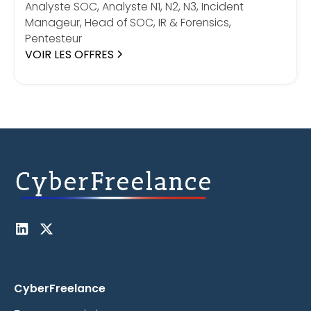
Analyste SOC, Analyste N1, N2, N3, Incident
Manageur, Head of SOC, IR & Forensics,
Pentesteur
VOIR LES OFFRES
CyberFreelance