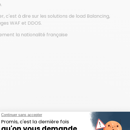
.
'est à dire sur les solutions de load Balancing,
ltrages WAF et DDOS.
rement la nationalité française