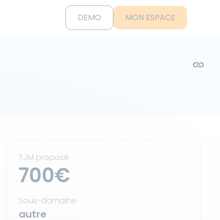
DEMO
MON ESPACE
TJM proposé
700€
Sous-domaine
autre