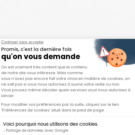
u équivalent)
tions web exposées sur Internet