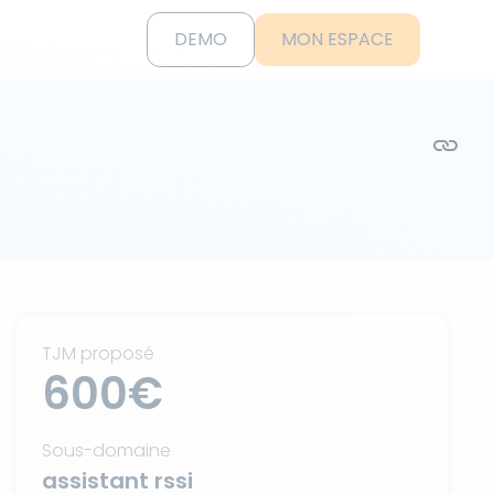
DEMO
MON ESPACE
TJM proposé
600€
Sous-domaine
assistant rssi