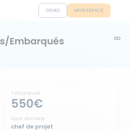
DEMO
MON ESPACE
iels/Embarqués
TJM proposé
550€
Sous-domaine
chef de projet