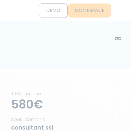
DEMO
MON ESPACE
TJM proposé
580€
Sous-domaine
consultant ssi