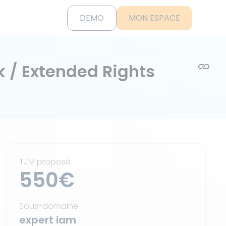
DEMO
MON ESPACE
k / Extended Rights
TJM proposé
550€
Sous-domaine
expert iam