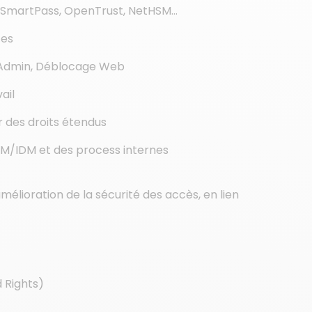
k, SmartPass, OpenTrust, NetHSM…
ces
l Admin, Déblocage Web
ail
r des droits étendus
AM/IDM et des process internes
lioration de la sécurité des accès, en lien
 Rights)