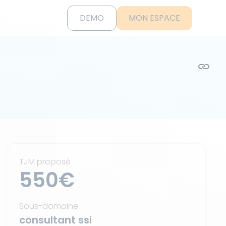
DEMO
MON ESPACE
TJM proposé
550€
Sous-domaine
consultant ssi