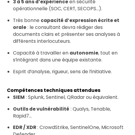
3 à 5 ans d’expérience
en sécurité
opérationnelle (SOC, CERT, SECOPS…).
Très bonne
capacité d’expression écrite et
orale
: le consultant devra rédiger des
documents clairs et présenter ses analyses à
différents interlocuteurs.
Capacité à travailler en
autonomie
, tout en
s’intégrant dans une équipe existante.
Esprit d’analyse, rigueur, sens de l’initiative.
Compétences techniques attendues
SIEM
: Splunk, Sentinel, QRadar ou équivalent.
Outils de vulnérabilité
: Qualys, Tenable,
Rapid7…
EDR / XDR
: CrowdStrike, SentinelOne, Microsoft
Defender…