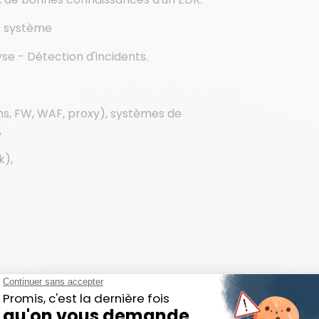
e système
se - Détection d'incidents.
hs, FW, WAF, proxy), systèmes de
,
k),