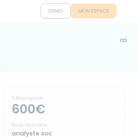
DEMO
MON ESPACE
TJM proposé
600€
Sous-domaine
analyste soc