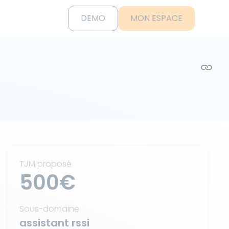
DEMO
MON ESPACE
TJM proposé
500€
Sous-domaine
assistant rssi