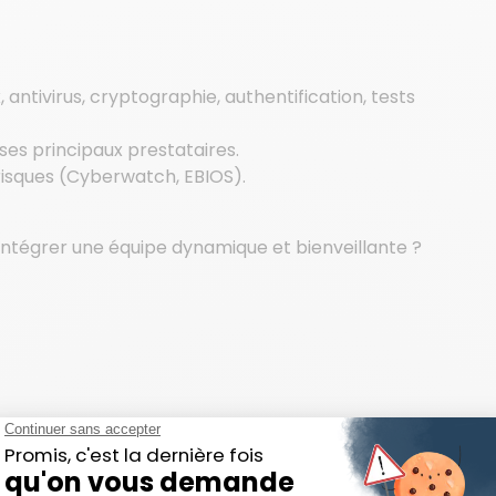
 antivirus, cryptographie, authentification, tests
es principaux prestataires.
risques (Cyberwatch, EBIOS).
s intégrer une équipe dynamique et bienveillante ?