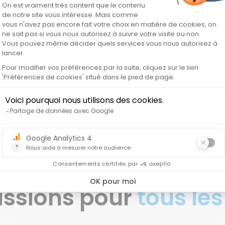
vous
issions pour
tous les