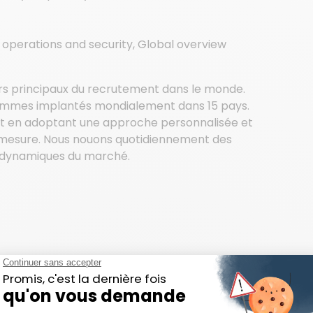
IT operations and security, Global overview
urs principaux du recrutement dans le monde.
s sommes implantés mondialement dans 15 pays.
ent en adoptant une approche personnalisée et
ur mesure. Nous nouons quotidiennement des
us dynamiques du marché.