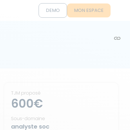
DEMO
MON ESPACE
TJM proposé
600€
Sous-domaine
analyste soc