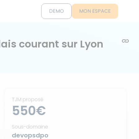
DEMO
MON ESPACE
ais courant sur Lyon
TJM proposé
550€
Sous-domaine
devopsdpo