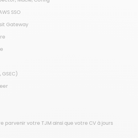
, AWS SSO
nsit Gateway
ore
ve
H, GSEC)
neer
re parvenir votre TJM ainsi que votre CV à jours