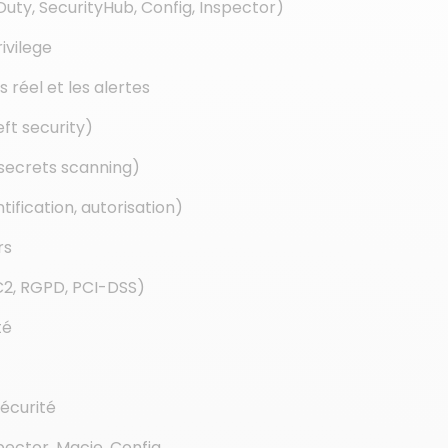
ty, SecurityHub, Config, Inspector)
ivilege
 réel et les alertes
eft security)
 secrets scanning)
ification, autorisation)
rs
C2, RGPD, PCI-DSS)
té
sécurité
pector, Macie, Config