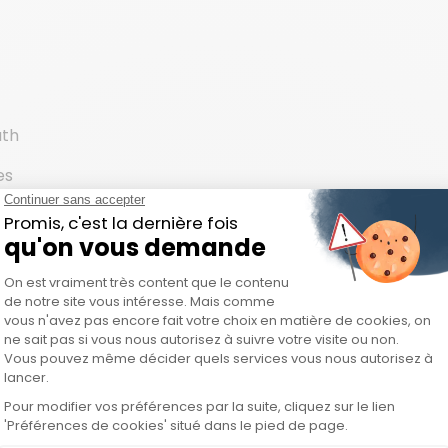
uth
es
(SAST),Dynamic Appl. Security Testing (DAST),MS
e (KMS),DevOps (Software Development) .